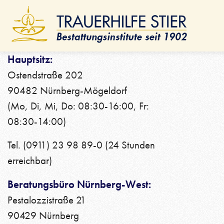
Online Ratenrechner
Fri
Bau
Alte
Hauptsitz:
Ano
Ostendstraße 202
90482 Nürnberg-Mögeldorf
(Mo, Di, Mi, Do: 08:30-16:00, Fr:
08:30-14:00)
AKTUELLES & JOBS & VIDEOS
Tel. (0911) 23 98 89-0 (24 Stunden
erreichbar)
Aktuelle Nachrichten
Stellenangebote
Beratungsbüro Nürnberg-West:
Pestalozzistraße 21
Videos
90429 Nürnberg