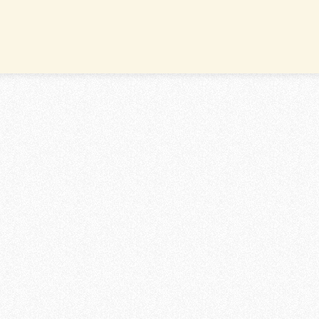
edhofsadressen
Vorträge, Führungen
m­bestattung Nürnberg
Trauerkultur
rnative Beisetzungsorte
Trauerknigge
nyme Bestattung