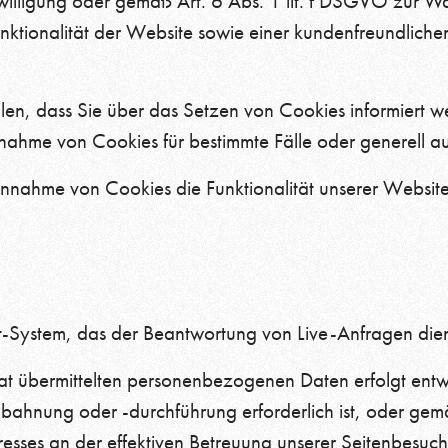
nwilligung oder gemäß Art. 6 Abs. 1 lit. f DSGVO zur W
nktionalität der Website sowie einer kundenfreundliche
llen, dass Sie über das Setzen von Cookies informiert 
ahme von Cookies für bestimmte Fälle oder generell au
annahme von Cookies die Funktionalität unserer Website
e
t-System, das der Beantwortung von Live-Anfragen dien
t übermittelten personenbezogenen Daten erfolgt entwe
bahnung oder -durchführung erforderlich ist, oder gemä
resses an der effektiven Betreuung unserer Seitenbesuch