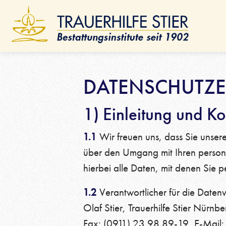
Online Ratenrechner
Fri
Bau
Alte
Ano
DATENSCHUTZ
1) Einleitung und K
1.1
AKTUELLES & JOBS & VIDEOS
Wir freuen uns, dass Sie unsere
über den Umgang mit Ihren perso
Aktuelle Nachrichten
hierbei alle Daten, mit denen Sie p
Stellenangebote
1.2
Verantwortlicher für die Date
Videos
Olaf Stier, Trauerhilfe Stier Nür
Fax: (0911) 23 98 89-19, E-Mail: 