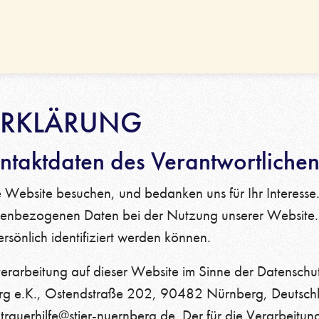
edhofsadressen
Vorträge, Führungen
m­bestattung Nürnberg
Trauerkultur
rnative Beisetzungsorte
Trauerknigge
nyme Bestattung
ERKLÄRUNG
ontaktdaten des Verantwortliche
 Website besuchen, und bedanken uns für Ihr Interesse.
nenbezogenen Daten bei der Nutzung unserer Website
ersönlich identifiziert werden können.
nverarbeitung auf dieser Website im Sinne der Datensc
nberg e.K., Ostendstraße 202, 90482 Nürnberg, Deutsch
trauerhilfe@stier-nuernberg.de. Der für die Verarbei