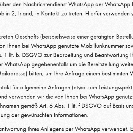
ns über den Nachrichtendienst WhatsApp der WhatsApp 
n 2, Irland, in Kontakt zu treten. Hierfür verwenden w
kreten Geschäfts (beispielsweise einer getätigten Beste
on Ihnen bei WhatsApp genutzte Mobilfunknummer sowie –
1 lit. b. DSGVO zur Bearbeitung und Beantwortung Ihr
r WhatsApp gegebenenfalls um die Bereitstellung weite
ailadresse) bitten, um Ihre Anfrage einem bestimmten
akt für allgemeine Anfragen (etwa zum Leistungsspekt
rn und verwenden wir die von Ihnen bei WhatsApp genutz
chnamen gemäß Art. 6 Abs. 1 lit. f DSGVO auf Basis uns
ellung der gewünschten Informationen.
eantwortung Ihres Anliegens per WhatsApp verwendet. Ei