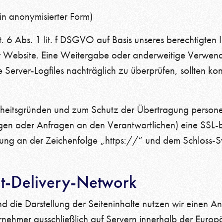
in anonymisierter Form)
. 6 Abs. 1 lit. f DSGVO auf Basis unseres berechtigten 
rer Website. Eine Weitergabe oder anderweitige Verwendu
e Server-Logfiles nachträglich zu überprüfen, sollten ko
erheitsgründen und zum Schutz der Übertragung perso
lungen oder Anfragen an den Verantwortlichen) eine SSL-
dung an der Zeichenfolge „https://“ und dem Schloss-Sy
nt-Delivery-Network
 die Darstellung der Seiteninhalte nutzen wir einen Anb
ehmer ausschließlich auf Servern innerhalb der Europä