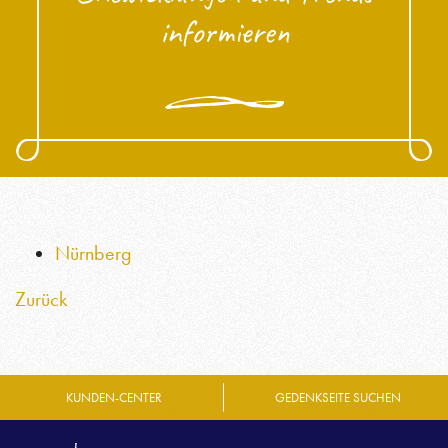
informieren
Broschüren
Vorträge, Führungen, FAQ
Trauerkultur
Trauerknigge
ÜBER UNS
Nürnberg
Menschen
Zurück
Standorte
Bestattungsfahrzeuge
KUNDEN-CENTER
GEDENKSEITE SUCHEN
Geschichte